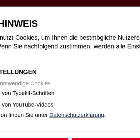
WFV & LANDESGRUPPE
VORSTAN
HINWEIS
nutzt Cookies, um Ihnen die bestmögliche Nutzere
enn Sie nachfolgend zustimmen, werden alle Eins
STELLUNGEN
 notwendige Cookies
 von Typekit-Schriften
BEI DER
g von YouTube-Videos
ion finden Sie unter
Datenschutzerklärung
.
PE WERK­
 IM LFV