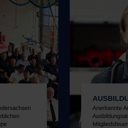
AUSBILD
edersachsen
Anerkannte Au
ieblichen
Ausbildungsa
ppe
Mitgliedsfeue