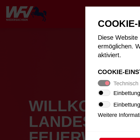
COOKIE-
Diese Website 
ermöglichen. W
aktiviert.
COOKIE-EIN
Technisch
Einbettung
WILLKOMMEN 
Einbettun
Weitere Informat
LANDES­GRUP
FEUERWEHREN